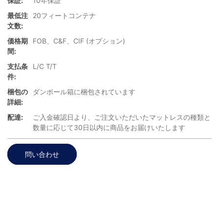
保証:
10年保証
最低注
20フィートコンテナ
文数:
価格期
FOB、C&F、CIF (オプション)
間:
支払条
L/C T/T
件:
梱包の
ダンボール箱に梱包されています
詳細:
配達:
ご入金確認日より、ご注文いただいたマットレスの種類と
数量に応じて30日以内に商品をお届けいたします
問い合わせ