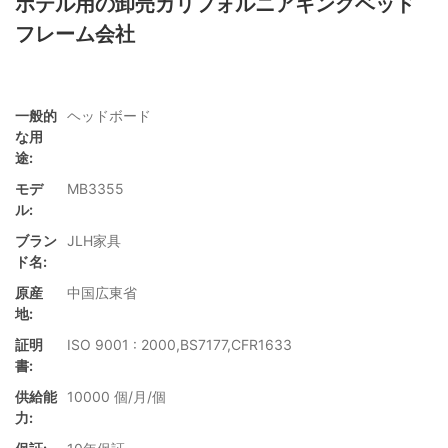
ホテル用の卸売カリフォルニアキングベッド
フレーム会社
一般的
ヘッドボード
な用
途:
モデ
MB3355
ル:
ブラン
JLH家具
ド名:
原産
中国広東省
地:
証明
ISO 9001 : 2000,BS7177,CFR1633
書:
供給能
10000 個/月/個
力: