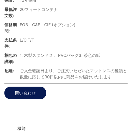
保証:
15年保証
最低注
20フィートコンテナ
文数:
価格期
FOB、C&F、CIF (オプション)
間:
支払条
L/C T/T
件:
梱包の
1. 木製スタンド２． PVCバッグ3. 茶色の紙
詳細:
配達:
ご入金確認日より、ご注文いただいたマットレスの種類と
数量に応じて30日以内に商品をお届けいたします
問い合わせ
◆◆
機能