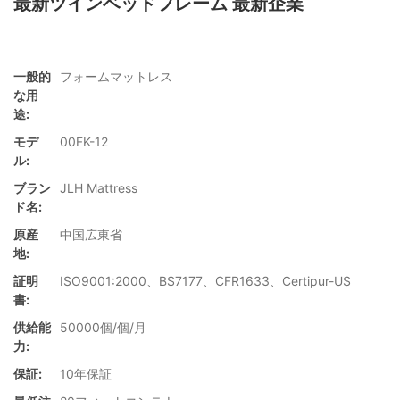
最新ツインベッドフレーム 最新企業
一般的
フォームマットレス
な用
途:
モデ
00FK-12
ル:
ブラン
JLH Mattress
ド名:
原産
中国広東省
地:
証明
ISO9001:2000、BS7177、CFR1633、Certipur-US
書:
供給能
50000個/個/月
力:
保証:
10年保証