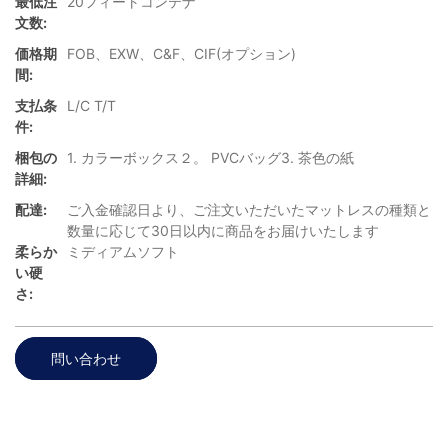
最低注
20フィートコンテナ
文数:
価格期
FOB、EXW、C&F、CIF(オプション)
間:
支払条
L/C T/T
件:
梱包の
1. カラーボックス２。 PVCバッグ3. 茶色の紙
詳細:
配達:
ご入金確認日より、ご注文いただいたマットレスの種類と
数量に応じて30日以内に商品をお届けいたします
柔らか
ミディアムソフト
い硬
さ:
問い合わせ