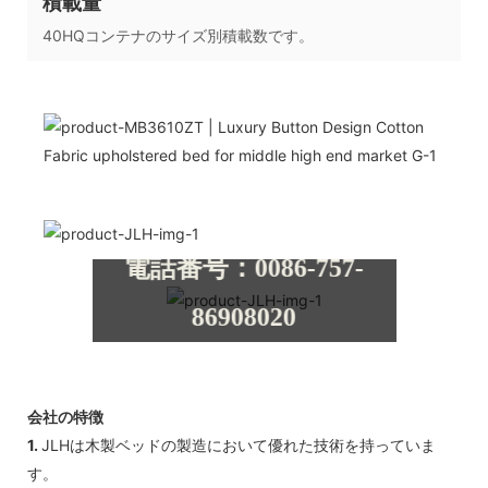
積載量
40HQコンテナのサイズ別積載数です。
WELCOME TO GET
FACTORY PRICE
メール：
info@jlhmattress.cn
電話番号：0086-757-
86908020
シンプルなヒーローユニット、シンプルなジャン
ODMおよびOEMサービ
ボトロンスタイルのコンポーネント
スが利用可能です
会社の特徴
1.
JLHは木製ベッドの製造において優れた技術を持っていま
無料のデザインサービ
す。