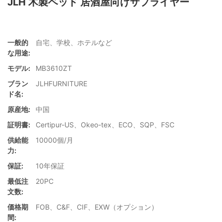
JLH 木製ベッド 居酒屋向けサプライヤー
一般的
自宅、学校、ホテルなど
な用途:
モデル:
MB3610ZT
ブラン
JLHFURNITURE
ド名:
原産地:
中国
証明書:
Certipur-US、Okeo-tex、ECO、SQP、FSC
供給能
10000個/月
力:
保証:
10年保証
最低注
20PC
文数:
価格期
FOB、C&F、CIF、EXW（オプション）
間: