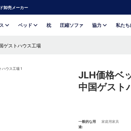
ベッド卸売メーカー
ス
ベッド
枕
圧縮ソファ
協力
私たち
中国ゲストハウス工場
JLH価格
中国ゲスト
一般的な用
家庭用家具
途: