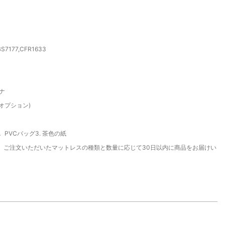
,BS7177,CFR1633
ナ
 (オプション)
． PVCバッグ3. 茶色の紙
、ご注文いただいたマットレスの種類と数量に応じて30日以内に商品をお届けい