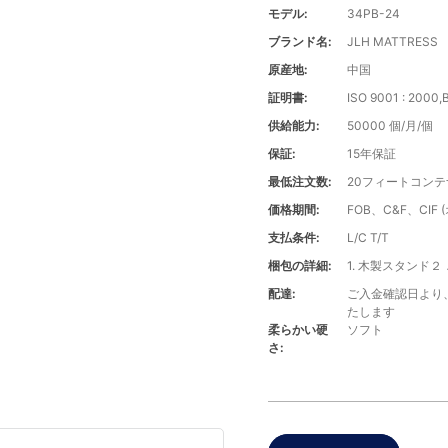
モデル:
34PB-24
ブランド名:
JLH MATTRESS
原産地:
中国
証明書:
ISO 9001 : 2000
供給能力:
50000 個/月/個
保証:
15年保証
最低注文数:
20フィートコンテ
価格期間:
FOB、C&F、CIF
支払条件:
L/C T/T
梱包の詳細:
1. 木製スタンド２
配達:
ご入金確認日より
たします
柔らかい硬
ソフト
さ: