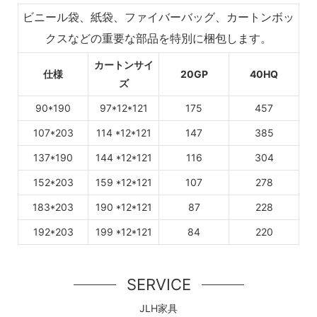
ビニール袋、紙袋、ファイバーバッグ、カートンボッ
クスなどの重要な部品を特別に梱包します。
カートンサイ
仕様
20GP
40HQ
ズ
90*190
97*12*121
175
457
107*203
114
*12*121
147
385
137*190
144
*12*121
116
304
152*203
159
*12*121
107
278
183*203
190
*12*121
87
228
192*203
199
*12*121
84
220
SERVICE
JLH家具