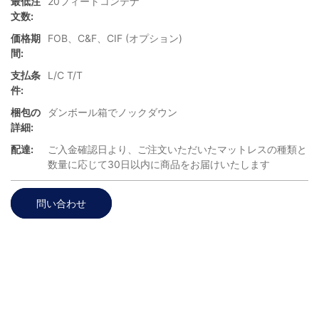
最低注
20フィートコンテナ
文数:
価格期
FOB、C&F、CIF (オプション)
間:
支払条
L/C T/T
件:
梱包の
ダンボール箱でノックダウン
詳細:
配達:
ご入金確認日より、ご注文いただいたマットレスの種類と
数量に応じて30日以内に商品をお届けいたします
問い合わせ