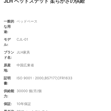
JLH ベッドステッド 柔らかさの供給
一般的
ベッドベース
な用
途:
モデ
CJL-01
ル:
ブラン
JLH家具
ド名:
原産
中国広東省
地:
証明
ISO 9001 : 2000,BS7177,CFR1633
書:
供給能
30000 個/月/個
力:
保証:
10年保証