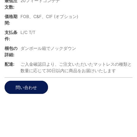
最低注
20フィートコンテナ
文数:
価格期
FOB、C&F、CIF (オプション)
間:
支払条
L/C T/T
件:
梱包の
ダンボール箱でノックダウン
詳細:
配達:
ご入金確認日より、ご注文いただいたマットレスの種類と
数量に応じて30日以内に商品をお届けいたします
問い合わせ