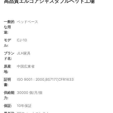
高品質エルゴアジャスタブルベッド工場
一般的
ベッドベース
な用
途:
モデ
CJ-10
ル:
ブラン
JLH家具
ド名:
原産
中国広東省
地:
証明
ISO 9001 : 2000,BS7177,CFR1633
書:
供給能
30000 個/月/個
力:
保証:
10年保証