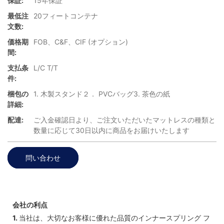
保証:
15年保証
最低注
20フィートコンテナ
文数:
価格期
FOB、C&F、CIF (オプション)
間:
支払条
L/C T/T
件:
梱包の
1. 木製スタンド２． PVCバッグ3. 茶色の紙
詳細:
配達:
ご入金確認日より、ご注文いただいたマットレスの種類と
数量に応じて30日以内に商品をお届けいたします
問い合わせ
会社の利点
1.
当社は、大切なお客様に優れた品質のインナースプリング フ