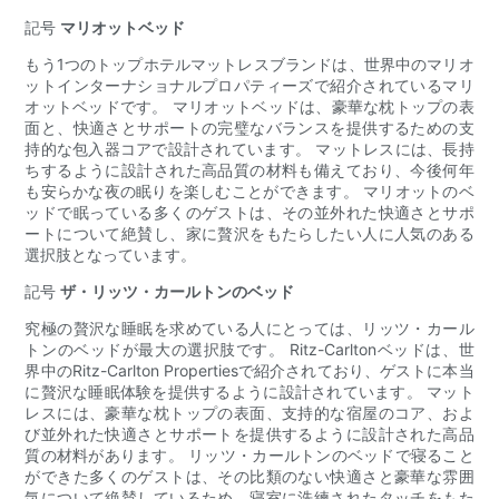
記号
マリオットベッド
もう1つのトップホテルマットレスブランドは、世界中のマリオ
ットインターナショナルプロパティーズで紹介されているマリ
オットベッドです。 マリオットベッドは、豪華な枕トップの表
面と、快適さとサポートの完璧なバランスを提供するための支
持的な包入器コアで設計されています。 マットレスには、長持
ちするように設計された高品質の材料も備えており、今後何年
も安らかな夜の眠りを楽しむことができます。 マリオットのベ
ッドで眠っている多くのゲストは、その並外れた快適さとサポ
ートについて絶賛し、家に贅沢をもたらしたい人に人気のある
選択肢となっています。
記号
ザ・リッツ・カールトンのベッド
究極の贅沢な睡眠を求めている人にとっては、リッツ・カール
トンのベッドが最大の選択肢です。 Ritz-Carltonベッドは、世
界中のRitz-Carlton Propertiesで紹介されており、ゲストに本当
に贅沢な睡眠体験を提供するように設計されています。 マット
レスには、豪華な枕トップの表面、支持的な宿屋のコア、およ
び並外れた快適さとサポートを提供するように設計された高品
質の材料があります。 リッツ・カールトンのベッドで寝ること
ができた多くのゲストは、その比類のない快適さと豪華な雰囲
気について絶賛しているため、寝室に洗練されたタッチをもた