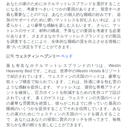
あなたの家のためにホテルマットレスブランドを選択すること
になると、考慮すべきいくつかの要因があります。 留意すべき
最も重要なことの1つは、あなたの個人的な睡眠の好みです。 追
加のサポートのために硬いマットレスを好む人もいれば、より
柔らかく、より豪華な感触を楽しむ人もいます。 さらに、マッ
トレスのサイズ、材料の構成、予算などの要因を考慮する必要
があります。 さまざまなホテルマットレスブランドとその製品
を調査することにより、全体的な睡眠の質を向上させる情報に
基づいた決定を下すことができます。
記号
ウェスティン ヘブンリー
ベッド
最も有名なホテルマットレスブランドの1つは、Westin
Heavenly Bedです。これは、世界中のWestin Hotels &リゾート
で紹介されています。 ウェスティンの天国のベッドは、豪華な
枕トップ構造で知られています。これは、快適に体を包む雲の
ような感触を提供します。 マットレスは、適切な脊椎アライメ
ントを確保し、圧力ポイントを削減するための支持コアで設計
されています。 多くのゲストは、ウェスティンの天国のベッド
の豪華な雰囲気を絶賛し、彼らがこれまでに持っていた最高の
睡眠のいくつかを提供することでそれを信用しています。 あな
たの家のためにウェスティンの天国のベッドを購入すること
で、あなたはあなたの寝室に贅沢のタッチを持ってきて、毎晩
安らかな夜の眠りを楽しむことができます。