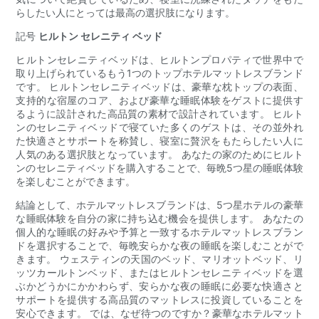
らしたい人にとっては最高の選択肢になります。
記号
ヒルトン セレニティ ベッド
ヒルトンセレニティベッドは、ヒルトンプロパティで世界中で
取り上げられているもう1つのトップホテルマットレスブランド
です。 ヒルトンセレニティベッドは、豪華な枕トップの表面、
支持的な宿屋のコア、および豪華な睡眠体験をゲストに提供す
るように設計された高品質の素材で設計されています。 ヒルト
ンのセレニティベッドで寝ていた多くのゲストは、その並外れ
た快適さとサポートを称賛し、寝室に贅沢をもたらしたい人に
人気のある選択肢となっています。 あなたの家のためにヒルト
ンのセレニティベッドを購入することで、毎晩5つ星の睡眠体験
を楽しむことができます。
結論として、ホテルマットレスブランドは、5つ星ホテルの豪華
な睡眠体験を自分の家に持ち込む機会を提供します。 あなたの
個人的な睡眠の好みや予算と一致するホテルマットレスブラン
ドを選択することで、毎晩安らかな夜の睡眠を楽しむことがで
きます。 ウェスティンの天国のベッド、マリオットベッド、リ
ッツカールトンベッド、またはヒルトンセレニティベッドを選
ぶかどうかにかかわらず、安らかな夜の睡眠に必要な快適さと
サポートを提供する高品質のマットレスに投資していることを
安心できます。 では、なぜ待つのですか？豪華なホテルマット