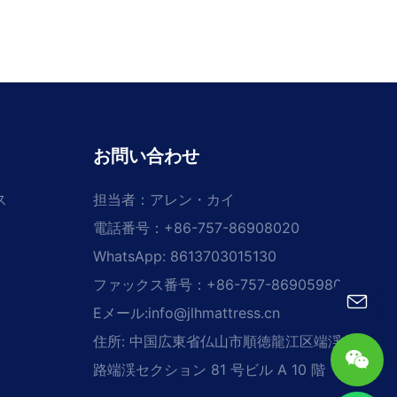
お問い合わせ
ス
担当者：アレン・カイ
電話番号：+86-757-86908020
WhatsApp: 8613703015130
ファックス番号：+86-757-86905980
Eメール:
info@jlhmattress.cn
住所: 中国広東省仏山市順徳龍江区端渓北華
路端渓セクション 81 号ビル A 10 階