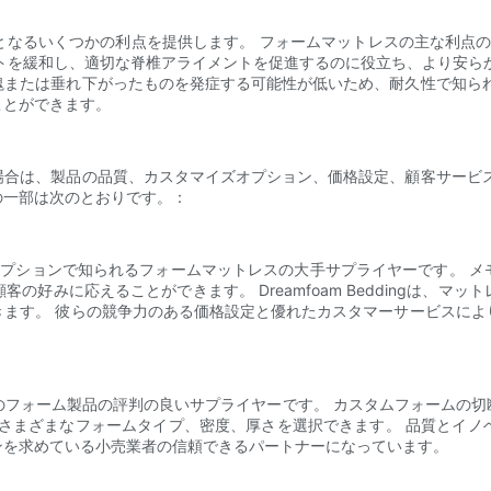
となるいくつかの利点を提供します。 フォームマットレスの主な利点の
トを緩和し、適切な脊椎アライメントを促進するのに役立ち、より安ら
塊または垂れ下がったものを発症する可能性が低いため、耐久性で知られ
ことができます。
場合は、製品の品質、カスタマイズオプション、価格設定、顧客サービス
の一部は次のとおりです。：
ズ可能なオプションで知られるフォームマットレスの大手サプライヤーです
好みに応えることができます。 Dreamfoam Beddingは、
きます。 彼らの競争力のある価格設定と優れたカスタマーサービスによ
ションなどのフォーム製品の評判の良いサプライヤーです。 カスタムフォー
、Inc。 さまざまなフォームタイプ、密度、厚さを選択できます。 品質
ンを求めている小売業者の信頼できるパートナーになっています。