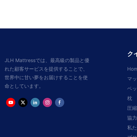
ク
JLH Mattressでは、最高級の製品と優
れた顧客サービスを提供することで、
Ho
世界中に甘い夢をお届けすることを使
マッ
命としています。
ベッ
枕
圧縮
協力
私た