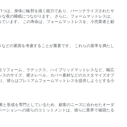
1つは、身体に輪郭を描く能力であり、パーソナライズされたサ
かな夜の睡眠につながります。 さらに、フォームマットレスは、
ています。 この寿命は、フォームマットレスを、小売業者と顧
などの要因を考慮することが重要です。 これらの基準を満たし
。 メモリフォーム、ラテックス、ハイブリッドマットレスなど、幅広
マットレスのサイズ、硬さレベル、カバー素材などのカスタマイズオプ
り、彼らはプレミアムフォームマットレスを提供しようとする小
ムの切断と形成を専門としているため、顧客のニーズに合わせたオーダ
とイノベーションへの彼らのコミットメントは、彼らに業界で確固たる