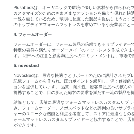
Plushbedsは、オーガニックで環境に優しい素材から作ら
カスタマイズのためのさまざまなオプションを備えた優れた快
一線を画しているため、環境に配慮した製品を提供しようとす
のトップティアフォームマットレスを求めている小売業者にと
4. フォームオーダー
フォームオーダーは、フォーム製品の信頼できるサプライヤー
特定の要件を満たすオーダーメイドのマットレスを作成できま
す。 細部への注意と顧客満足度へのコミットメントは、市場で
5. novosbed
NovosBedは、最適な快適さとサポートのために設計され
記憶フォームから作られ、圧力ポイントを緩和し、深く修復的な
ョンを提供しています。 品質、耐久性、顧客満足度への彼らのコ
提携することで、目の肥えた顧客の要求を満たす一流の製品を
結論として、店舗に最適なフォームマットレスカスタムサプライヤーを見
み、フォームオーダー、ノボスベッドなどの評判の良いサプラ
ヤーのユニークな機能と利点を考慮して、ストアに最適なもの
ォームマットレスカスタムサプライヤーと協力することで、店
ができます。