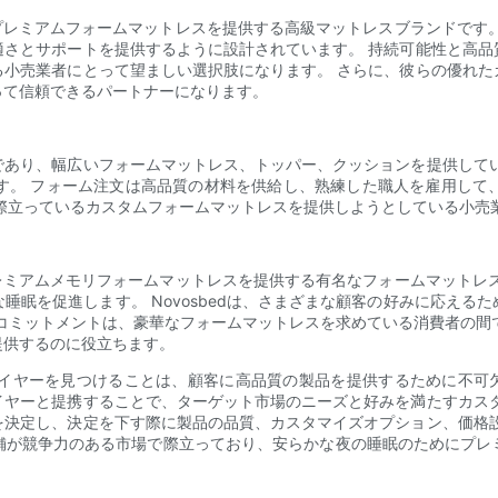
れたプレミアムフォームマットレスを提供する高級マットレスブランドで
適さとサポートを提供するように設計されています。 持続可能性と高品
る小売業者にとって望ましい選択肢になります。 さらに、彼らの優れた
って信頼できるパートナーになります。
であり、幅広いフォームマットレス、トッパー、クッションを提供してい
す。 フォーム注文は高品質の材料を供給し、熟練した職人を雇用して
際立っているカスタムフォームマットレスを提供しようとしている小売
たプレミアムメモリフォームマットレスを提供する有名なフォームマットレ
睡眠を促進します。 Novosbedは、さまざまな顧客の好みに応える
ミットメントは、豪華なフォームマットレスを求めている消費者の間で忠
提供するのに役立ちます。
つけることは、顧客に高品質の製品を提供するために不可欠です。 Dreamf
イヤーと提携することで、ターゲット市場のニーズと好みを満たすカスタ
を決定し、決定を下す際に製品の品質、カスタマイズオプション、価格設
舗が競争力のある市場で際立っており、安らかな夜の睡眠のためにプレ